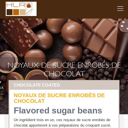
NOYAUX DE SUCRE ENROBÉS DE
CHOCOLAT
CHOCOLATE COATED
ck
NOYAUX DE SUCRE ENROBÉS DE
CHOCOLAT
Flavored sugar beans
Un ingrédient trois en un, ces noyaux de sucre enrobés de
chocolat apporteront à vos préparations du croquant sucré,